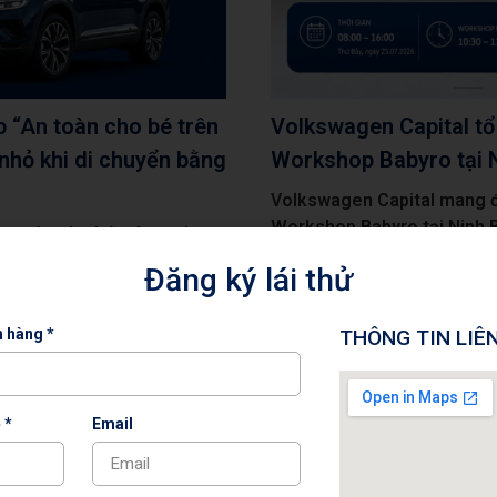
 “An toàn cho bé trên
Volkswagen Capital tổ 
 nhỏ khi di chuyển bằng
Workshop Babyro tại 
Volkswagen Capital mang đ
Workshop Babyro tại Ninh B
n toàn cho bé trên mọi
cập nhật kiến thức an toàn c
IX và bảo vệ bé khi di
Đăng ký lái thử
h hàng *
THÔNG TIN LIÊ
 *
Email