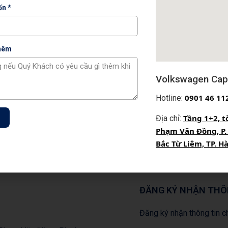
n *
thêm
Volkswagen Capi
0
901 46 11
Hotline:
FIX của Volkswagen
Tầng 1+2, t
Địa chỉ:
Phạm Văn Đồng, P.
Bắc Từ Liêm, TP. H
ĐĂNG KÝ NHẬN THÔ
Đăng ký nhận thông tin ch