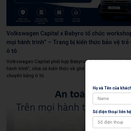
Volkswagen Capital x Babyro tổ chức workshop
mọi hành trình” – Trang bị kiến thức bảo vệ trẻ
ô tô
Volkswagen Capital phối hợp Babyro tổ chức workshop “A
hành trình”, chia sẻ kiến thức về ghế an toàn trẻ em, ISOF
chuyển bằng ô tô.
Họ và Tên của khác
Số điện thoại liên hệ