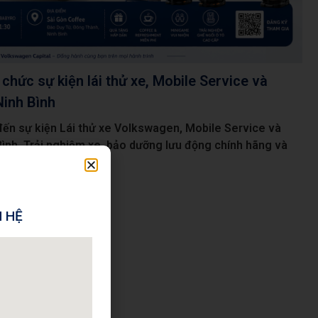
chức sự kiện lái thử xe, Mobile Service và
Ninh Bình
ến sự kiện Lái thử xe Volkswagen, Mobile Service và
ình. Trải nghiệm xe, bảo dưỡng lưu động chính hãng và
ho trẻ trên ô tô.
N HỆ