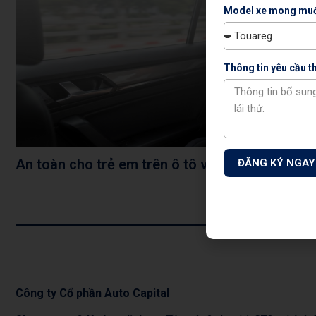
Model xe mong muố
Thông tin yêu cầu 
An toàn cho trẻ em trên ô tô với hệ thống ISO
ĐĂNG KÝ NGAY
Công ty Cổ phần Auto Capital