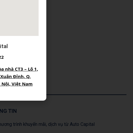
tal
22
òa nhà CT3 – Lô 1,
 Xuân Đỉnh, Q.
à Nội, Việt Nam
NG TIN
ương trình khuyến mãi, dịch vụ từ Auto Capital