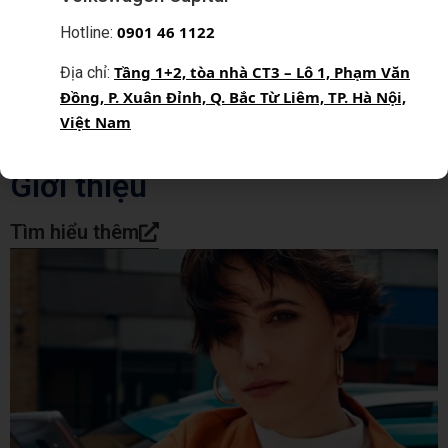
0
901 46 1122
Hotline:
Tầng 1+2, tòa nhà CT3 – Lô 1, Phạm Văn
Địa chỉ:
Đồng, P. Xuân Đỉnh, Q. Bắc Từ Liêm, TP. Hà Nội,
Việt Nam
Giới thiệu
Tìm hiểu thêm