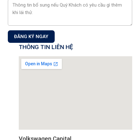
Showroom 4S:
Tầng 1+2 tòa nhà CT3 – Lô 1, Phạm Văn
Đồng, Phường Xuân Đỉnh, TP Hà Nội, Việt Nam
Showroom 1S:
18 Phạm Hùng, Phường Từ Liêm, TP. Hà Nội
Email: infor@volkswagencapital.vn
ĐĂNG KÝ NGAY
Hotline: 090 146 11 22
THÔNG TIN LIÊN HỆ
Volkswagen Capital