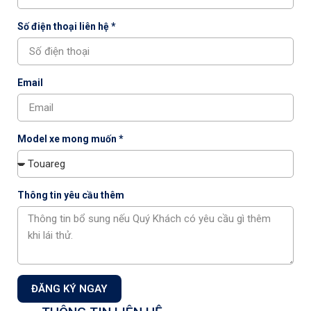
Số điện thoại liên hệ *
Chương trình Volkswagen Service tháng 6
Email
Model xe mong muốn *
Tin tức mới nhất
Thông tin yêu cầu thêm
ĐĂNG KÝ NGAY