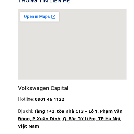
THÔNG TIN LIÊN HỆ
Volkswagen ID. ERA 9X chính thức nhận đặt
cọc tại Việt Nam: SUV EREV tiên phong với
phạm vi di chuyển lên đến 1.651 km
Volkswagen Capital
0
901 46 1122
Hotline:
Tầng 1+2, tòa nhà CT3 – Lô 1, Phạm Văn
Địa chỉ:
Đồng, P. Xuân Đỉnh, Q. Bắc Từ Liêm, TP. Hà Nội,
Volkswagen Capital x Babyro tổ chức
Việt Nam
workshop “An toàn cho bé trên mọi hành trình”