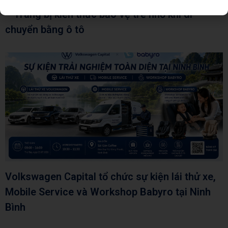
– Trang bị kiến thức bảo vệ trẻ nhỏ khi di
chuyển bằng ô tô
Volkswagen Capital tổ chức sự kiện lái thử xe,
Mobile Service và Workshop Babyro tại Ninh
Bình