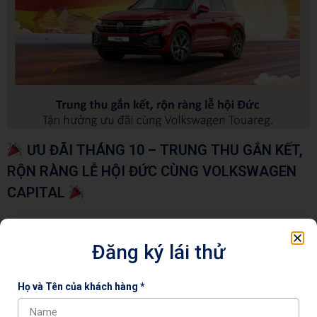
ƯU ĐÃI THÁNG 10 – TRUNG THU GẮN KẾT,
RỘN RÀNG LỄ HỘI ĐỨC CÙNG VOLKSWAGEN
CAPITAL
Đăng ký lái thử
Họ và Tên của khách hàng *