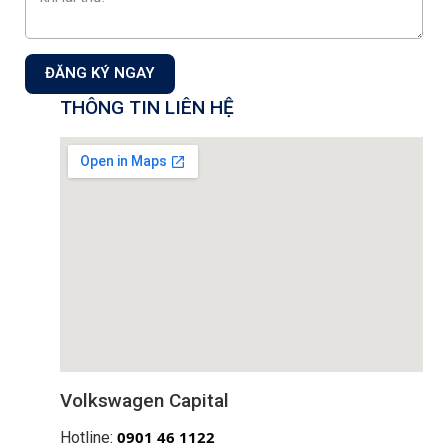
Lái thử xe
ĐĂNG KÝ NGAY
THÔNG TIN LIÊN HỆ
Tìm hiểu thêm
Volkswagen Capital
0
901 46 1122
Hotline: