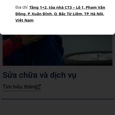
Tầng 1+2, tòa nhà CT3 – Lô 1, Phạm Văn
Địa chỉ:
Đồng, P. Xuân Đỉnh, Q. Bắc Từ Liêm, TP. Hà Nội,
Việt Nam
Sửa chữa và dịch vụ
Tìm hiểu thêm