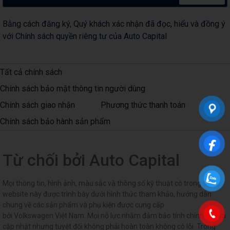
Bằng cách đăng ký, Quý khách xác nhận đã đọc, hiểu và đồng ý
với Chính sách quyền riêng tư của Auto Capital
Tất cả chính sách
Chính sách bảo mật thông tin người dùng
Chính sách giao nhận
Phương thức thanh toán
Chính sách bảo hành sản phẩm
Từ chối bởi Auto Capital
Mọi thông tin, hình ảnh, màu sắc và thông số kỹ thuật có trong trang
website này được trình bày dưới hình thức tham khảo, hướng dẫn
chung về các sản phẩm và phụ kiện được cung cấp
bởi Volkswagen Việt Nam. Mọi nỗ lực nhằm đảm bảo tính chính xác và
cập nhật nhưng tuyệt đối không phải hoàn toàn không có lỗi. Trong