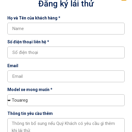
Đăng ký lái thử
Họ và Tên của khách hàng *
Số điện thoại liên hệ *
Volkswagen Việt Nam đồng loạt triển khai ưu
đãi và chương trình hậu mãi tháng 6/2026
Email
Volkswagen Việt Nam triển khai đồng loạt chương trình
hậu mãi, ưu đãi mua xe, Connect To All và chia sẻ thông tin
về khả năng tương thích nhiên liệu E10 trên các dòng xe
Model xe mong muốn *
chính hãng.
Thông tin yêu cầu thêm