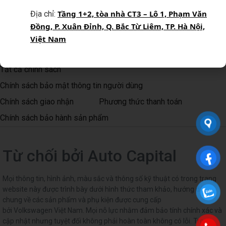
Tầng 1+2, tòa nhà CT3 – Lô 1, Phạm Văn
Địa chỉ:
Bằng cách đăng ký, Quý khách xác nhận đã đọc, hiểu và đồng ý
Đồng, P. Xuân Đỉnh, Q. Bắc Từ Liêm, TP. Hà Nội,
với Chính sách quyền riêng tư của Auto Capital
Việt Nam
Tất cả chính sách
Chính sách bảo mật thông tin người dùng
Chính sách giao nhận
Phương thức thanh toán
Chính sách bảo hành sản phẩm
Từ chối bởi Auto Capital
Mọi thông tin, hình ảnh, màu sắc và thông số kỹ thuật có trong trang
website này được trình bày dưới hình thức tham khảo, hướng dẫn
chung về các sản phẩm và phụ kiện được cung cấp
bởi Volkswagen Việt Nam. Mọi nỗ lực nhằm đảm bảo tính chính xác và
cập nhật nhưng tuyệt đối không phải hoàn toàn không có lỗi. Trong