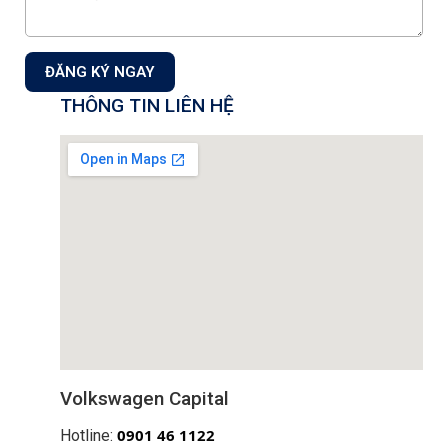
Công ty Cổ phần Auto Capital
Showroom & Xưởng dịch vụ:
Tầng 1+2 tòa nhà CT3 –
ĐĂNG KÝ NGAY
Lô 1, Phạm Văn Đồng, Phường Xuân Đỉnh, TP Hà Nội,
THÔNG TIN LIÊN HỆ
Việt Nam.
Showroom 1S:
18 Phạm Hùng, P. Từ Liêm,Tp. Hà Nội
Hotline Kinh doanh:
0901 46 1122
Hotline Dịch vụ:
0901 07 1122
Mail: info@volkswagencapital.vn
MST: 0110404220
ĐĂNG KÝ NHẬN THÔNG TIN
Đăng ký nhận thông tin chương trình khuyến mãi, dịch vụ từ
Auto Capital
Volkswagen Capital
0
901 46 1122
Đăng ký
Hotline: