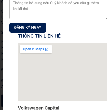
Công ty Cổ phần Auto Capital
Showroom & Xưởng dịch vụ:
Tầng 1+2 tòa nhà CT3 –
Lô 1, Phạm Văn Đồng, Phường Xuân Đỉnh, TP Hà Nội,
Việt Nam.
ĐĂNG KÝ NGAY
Showroom 1S:
18 Phạm Hùng, P. Từ Liêm,Tp. Hà Nội
THÔNG TIN LIÊN HỆ
Hotline Kinh doanh:
0901 46 1122
Hotline Dịch vụ:
0901 07 1122
Mail: info@volkswagencapital.vn
MST: 0110404220
ĐĂNG KÝ NHẬN THÔNG TIN
Đăng ký nhận thông tin chương trình khuyến mãi, dịch vụ từ
Auto Capital
Đăng ký
Volkswagen Capital