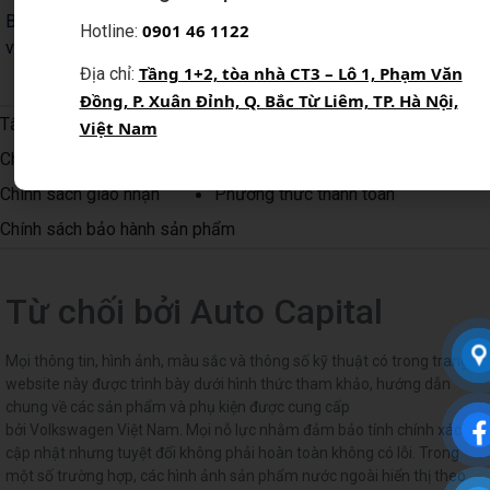
Bằng cách đăng ký, Quý khách xác nhận đã đọc, hiểu và đồng ý
0
901 46 1122
Hotline:
với Chính sách quyền riêng tư của Auto Capital
Tầng 1+2, tòa nhà CT3 – Lô 1, Phạm Văn
Địa chỉ:
Đồng, P. Xuân Đỉnh, Q. Bắc Từ Liêm, TP. Hà Nội,
Tất cả chính sách
Việt Nam
Chính sách bảo mật thông tin người dùng
Chính sách giao nhận
Phương thức thanh toán
Chính sách bảo hành sản phẩm
Từ chối bởi Auto Capital
Mọi thông tin, hình ảnh, màu sắc và thông số kỹ thuật có trong trang
website này được trình bày dưới hình thức tham khảo, hướng dẫn
chung về các sản phẩm và phụ kiện được cung cấp
bởi Volkswagen Việt Nam. Mọi nỗ lực nhằm đảm bảo tính chính xác và
cập nhật nhưng tuyệt đối không phải hoàn toàn không có lỗi. Trong
một số trường hợp, các hình ảnh sản phẩm nước ngoài hiển thị theo