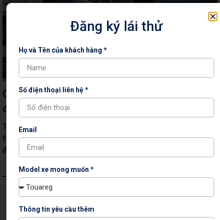
Đăng ký lái thử
Họ và Tên của khách hàng *
Số điện thoại liên hệ *
Cẩm nang sử dụng xăng sinh học E10: Những
điều chủ xe cần biết
Tìm hiểu cẩm nang sử dụng xăng sinh học E10, khả năng
Email
tương thích của xe Volkswagen và những lưu ý giúp bảo vệ
động cơ, duy trì hiệu suất vận hành lâu dài.
Model xe mong muốn *
Thông tin yêu cầu thêm