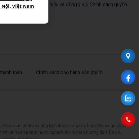
hách xác nhận đã đọc, hiểu và đồng ý với Chính sách quyền
à Nội, Việt Nam
thanh toán
Chính sách bảo hành sản phẩm
ng về các sản phẩm và phụ kiện được cung cấp bởi Volkswagen Việt
 hình ảnh sản phẩm nước ngoài hiển thị theo hướng dẫn. Do đó,
 và nội dung của nó.