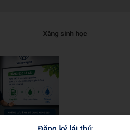
Xăng sinh học
Đăng ký lái thử