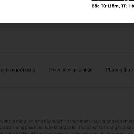
Bằng cách đăng ký, Quý k
Bắc Từ Liêm, TP. H
riêng tư của Auto Capital
ng tin người dùng
Chính sách giao nhận
Phương thức 
ng website này được trình bày dưới hình thức tham khảo, hướng dẫn chu
t đối không phải hoàn toàn không có lỗi. Trong một số trường hợp, các
 cho bất kỳ thiệt hại nào từ việc truy cập hoặc sử dụng trang web này