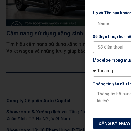
Họ và Tên của khác
Cẩm nang sử dụng xăng sinh học E10: Những đi
Số điện thoại liên hệ
Tìm hiểu cẩm nang sử dụng xăng sinh học E10, khả năng 
Volkswagen và những lưu ý giúp bảo vệ động cơ, duy trì hi
Model xe mong muố
Thông tin yêu cầu 
Công ty Cổ phần Auto Capital
Showroom & Xưởng dịch vụ:
Tầng 1+2 tòa nhà CT3 – Lô 1
Xuân Đỉnh, TP Hà Nội, Việt Nam.
ĐĂNG KÝ NGAY
Showroom 1S:
18 Phạm Hùng, P. Từ Liêm,Tp. Hà Nội