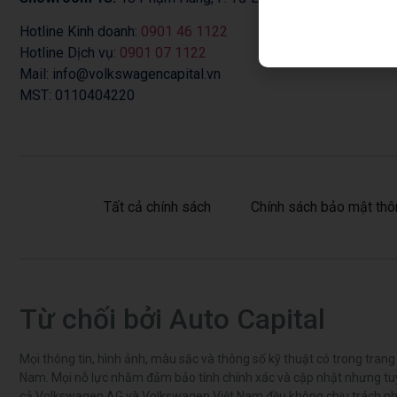
Hotline Kinh doanh:
0901 46 1122
Hotline Dịch vụ:
0901 07 1122
Mail: info@volkswagencapital.vn
MST: 0110404220
Tất cả chính sách
Chính sách bảo mật thô
Từ chối bởi Auto Capital
Mọi thông tin, hình ảnh, màu sắc và thông số kỹ thuật có trong tra
Nam. Mọi nỗ lực nhằm đảm bảo tính chính xác và cập nhật nhưng tuyệ
cả Volkswagen AG và Volkswagen Việt Nam đều không chịu trách nhiệm