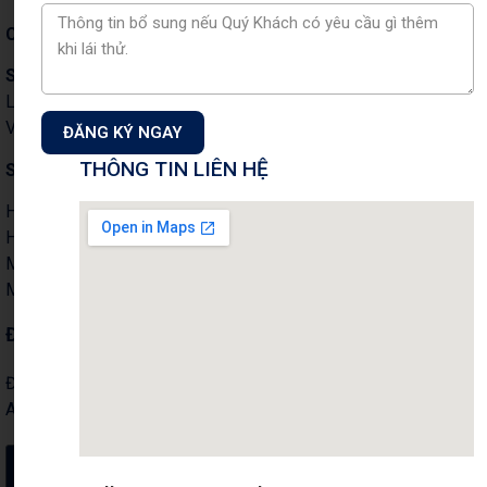
Công ty Cổ phần Auto Capital
Showroom & Xưởng dịch vụ:
Tầng 1+2 tòa nhà CT3 –
Lô 1, Phạm Văn Đồng, Phường Xuân Đỉnh, TP Hà Nội,
Việt Nam.
ĐĂNG KÝ NGAY
THÔNG TIN LIÊN HỆ
Showroom 1S:
18 Phạm Hùng, P. Từ Liêm,Tp. Hà Nội
Hotline Kinh doanh:
0901 46 1122
Hotline Dịch vụ:
0901 07 1122
Mail: info@volkswagencapital.vn
MST: 0110404220
ĐĂNG KÝ NHẬN THÔNG TIN
Đăng ký nhận thông tin chương trình khuyến mãi, dịch vụ từ
Auto Capital
Đăng ký