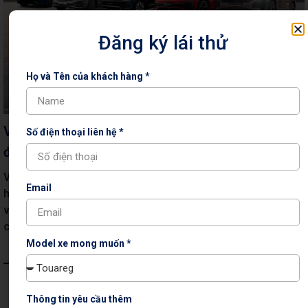
Đăng ký lái thử
Họ và Tên của khách hàng *
Volkswagen Việt Nam đồng loạt triển khai ưu
Số điện thoại liên hệ *
đãi và chương trình hậu mãi tháng 6/2026
Volkswagen Việt Nam triển khai đồng loạt chương trình
Email
hậu mãi, ưu đãi mua xe, Connect To All và chia sẻ thông tin
về khả năng tương thích nhiên liệu E10 trên các dòng xe
chính hãng.
Model xe mong muốn *
Thông tin yêu cầu thêm