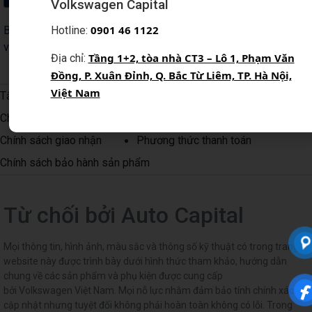
Volkswagen Capital
0
901 46 1122
Bằng cách đăng ký, Quý khách xác nhận đã đọc, hiểu và đồng ý
Hotline:
với Chính sách quyền riêng tư của Auto Capital
Tầng 1+2, tòa nhà CT3 – Lô 1, Phạm Văn
Địa chỉ:
Đồng, P. Xuân Đỉnh, Q. Bắc Từ Liêm, TP. Hà Nội,
Việt Nam
Tất cả chính sách
Chính sách bảo mật thông tin người dùng
Chính sách giao nhận
Phương thức thanh toán
Chính sách bảo hành sản phẩm
Từ chối bởi Auto Capital
Mọi thông tin, hình ảnh, màu sắc và thông số kỹ thuật có trong trang
website này được trình bày dưới hình thức tham khảo, hướng dẫn
chung về các sản phẩm và phụ kiện được cung cấp
bởi Volkswagen Việt Nam. Mọi nỗ lực nhằm đảm bảo tính chính xác và
cập nhật nhưng tuyệt đối không phải hoàn toàn không có lỗi. Trong