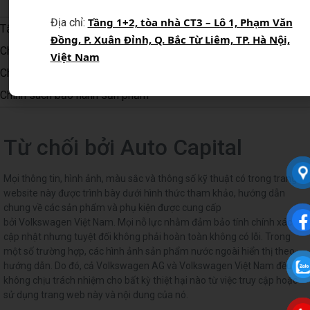
Tầng 1+2, tòa nhà CT3 – Lô 1, Phạm Văn
Địa chỉ:
Tất cả chính sách
Đồng, P. Xuân Đỉnh, Q. Bắc Từ Liêm, TP. Hà Nội,
Chính sách bảo mật thông tin người dùng
Việt Nam
Chính sách giao nhận
Phương thức thanh toán
Chính sách bảo hành sản phẩm
Từ chối bởi Auto Capital
Mọi thông tin, hình ảnh, màu sắc và thông số kỹ thuật có trong trang
website này được trình bày dưới hình thức tham khảo, hướng dẫn
chung về các sản phẩm và phụ kiện được cung cấp
bởi Volkswagen Việt Nam. Mọi nỗ lực nhằm đảm bảo tính chính xác và
cập nhật nhưng tuyệt đối không phải hoàn toàn không có lỗi. Trong
một số trường hợp, các hình ảnh sản phẩm nước ngoài hiển thị theo
hướng dẫn. Do đó, cả Volkswagen AG và Volkswagen Việt Nam đều
không chịu trách nhiệm cho bất kỳ thiệt hại nào từ việc truy cập hoặc
sử dụng trang web này và nội dung của nó.