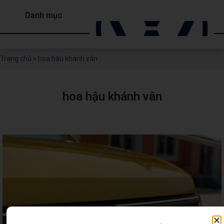
Danh mục
Trang chủ
»
hoa hậu khánh vân
hoa hậu khánh vân