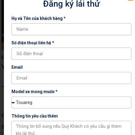
Đăng ký lái thử
Họ và Tên của khách hàng *
Số điện thoại liên hệ *
Hoa hậu Khánh Vân tậu xe sang tiền tỷ
Volkswagen Teramont
Email
Model xe mong muốn *
Công ty Cổ phần Auto Capital
Thông tin yêu cầu thêm
Showroom & Xưởng dịch vụ:
Tầng 1+2 tòa nhà CT3 –
Lô 1, Phạm Văn Đồng, Phường Xuân Đỉnh, TP Hà Nội,