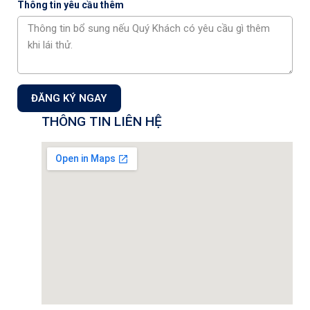
Thông tin yêu cầu thêm
Chia sẻ :
ĐĂNG KÝ NGAY
THÔNG TIN LIÊN HỆ
Công ty Cổ phần Auto Capital
Showroom & Xưởng dịch vụ:
Tầng 1+2 tòa nhà CT3 –
Lô 1, Phạm Văn Đồng, Phường Xuân Đỉnh, TP Hà Nội,
Việt Nam.
Showroom 1S:
18 Phạm Hùng, P. Từ Liêm,Tp. Hà Nội
Hotline Kinh doanh:
0901 46 1122
Hotline Dịch vụ:
0901 07 1122
Mail: info@volkswagencapital.vn
MST: 0110404220