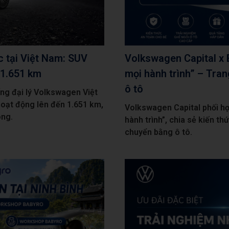
c tại Việt Nam: SUV
Volkswagen Capital x 
 1.651 km
mọi hành trình” – Tran
ô tô
ống đại lý Volkswagen Việt
oạt động lên đến 1.651 km,
Volkswagen Capital phối hợ
ong.
hành trình”, chia sẻ kiến th
chuyển bằng ô tô.