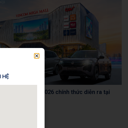
N HỆ
 Summer Tour 2026 chính thức diễn ra tại
rt City