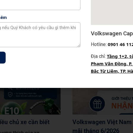
thêm
Volkswagen Capi
0
901 46 11
Hotline:
Tầng 1+2, t
Địa chỉ:
Phạm Văn Đồng, P.
Bắc Từ Liêm, TP. H
ều chủ xe cần biết
Volkswagen Việt Nam đ
mãi tháng 6/2026
tương thích của xe