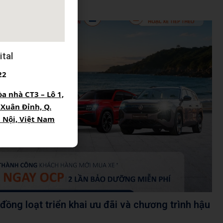
tal
22
òa nhà CT3 – Lô 1,
 Xuân Đỉnh, Q.
à Nội, Việt Nam
ồng loạt triển khai ưu đãi và chương trình hậu