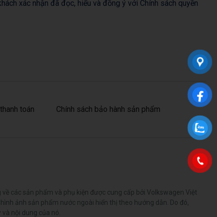
hách xác nhận đã đọc, hiểu và đồng ý với Chính sách quyền
thanh toán
Chính sách bảo hành sản phẩm
ng về các sản phẩm và phụ kiện được cung cấp bởi Volkswagen Việt
 hình ảnh sản phẩm nước ngoài hiển thị theo hướng dẫn. Do đó,
 và nội dung của nó.