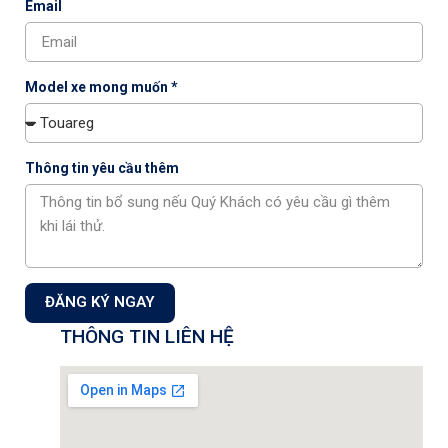
Email
Công ty Cổ phần Auto Capital
Model xe mong muốn *
Showroom & Xưởng dịch vụ:
Tầng 1+2 tòa nhà CT3 –
Lô 1, Phạm Văn Đồng, Phường Xuân Đỉnh, TP Hà Nội,
Việt Nam.
Thông tin yêu cầu thêm
Showroom 1S:
18 Phạm Hùng, P. Từ Liêm,Tp. Hà Nội
Hotline Kinh doanh:
0901 46 1122
Hotline Dịch vụ:
0901 07 1122
Mail: info@volkswagencapital.vn
MST: 0110404220
ĐĂNG KÝ NGAY
ĐĂNG KÝ NHẬN THÔNG TIN
THÔNG TIN LIÊN HỆ
Đăng ký nhận thông tin chương trình khuyến mãi, dịch vụ từ
Auto Capital