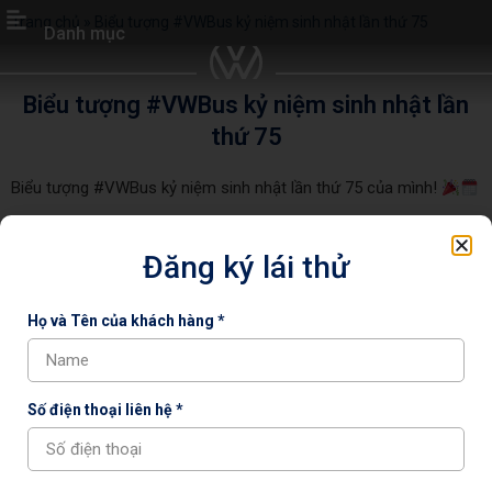
Trang chủ
»
Biểu tượng #VWBus kỷ niệm sinh nhật lần thứ 75
Danh mục
Biểu tượng #VWBus kỷ niệm sinh nhật lần
thứ 75
Biểu tượng #VWBus kỷ niệm sinh nhật lần thứ 75 của mình!
Vào ngày 8 tháng 3 năm 1950, một hành trình đáng kinh ngạc đã
bắt đầu: Chiếc xe buýt VW đầu tiên lăn bánh khỏi dây chuyền sản
Đăng ký lái thử
xuất và chiếm được trái tim của hàng triệu người trên toàn thế
giới. Chiếc xe mang tính biểu tượng này không chỉ định hình nên
Họ và Tên của khách hàng *
lịch sử ô tô mà còn tạo nên vô số kỷ niệm và cuộc phiêu lưu.
Chia sẻ :
Số điện thoại liên hệ *