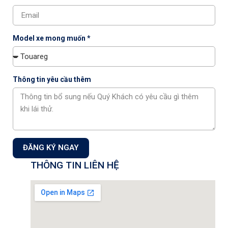
cạnh đó, xe được trang bị hệ thống an toàn gồm 9 túi khí và gói
hỗ trợ lái nâng cao ADAS (
Advanced Driver Assistance
Systems
).
Model xe mong muốn *
Với kích thước lớn, trang bị tiện nghi hướng đến trải nghiệm
thương gia cùng hệ thống an toàn đầy đủ, Volkswagen Teramont
Pro được kỳ vọng sẽ tạo thêm lựa chọn trong phân khúc SUV cỡ
Thông tin yêu cầu thêm
lớn cao cấp tại Việt Nam, nơi khách hàng ngày càng quan tâm
đến không gian rộng rãi và công nghệ hỗ trợ lái hiện đại.
Thông tin chi tiết về cấu hình động cơ, trang bị cụ thể từng phiên
bản và thời điểm bàn giao xe sẽ được công bố khi Volkswagen
Teramont Pro chính thức ra mắt vào cuối tháng 3/2026.
ĐĂNG KÝ NGAY
Chia sẻ :
THÔNG TIN LIÊN HỆ