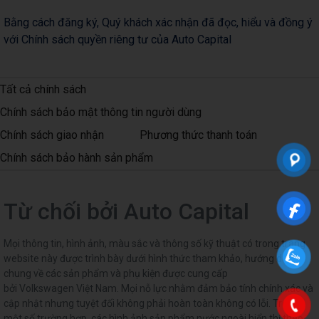
Bằng cách đăng ký, Quý khách xác nhận đã đọc, hiểu và đồng ý
với Chính sách quyền riêng tư của Auto Capital
Tất cả chính sách
Chính sách bảo mật thông tin người dùng
Chính sách giao nhận
Phương thức thanh toán
Chính sách bảo hành sản phẩm
Từ chối bởi Auto Capital
Mọi thông tin, hình ảnh, màu sắc và thông số kỹ thuật có trong trang
website này được trình bày dưới hình thức tham khảo, hướng dẫn
chung về các sản phẩm và phụ kiện được cung cấp
bởi Volkswagen Việt Nam. Mọi nỗ lực nhằm đảm bảo tính chính xác và
cập nhật nhưng tuyệt đối không phải hoàn toàn không có lỗi. Trong
một số trường hợp, các hình ảnh sản phẩm nước ngoài hiển thị theo