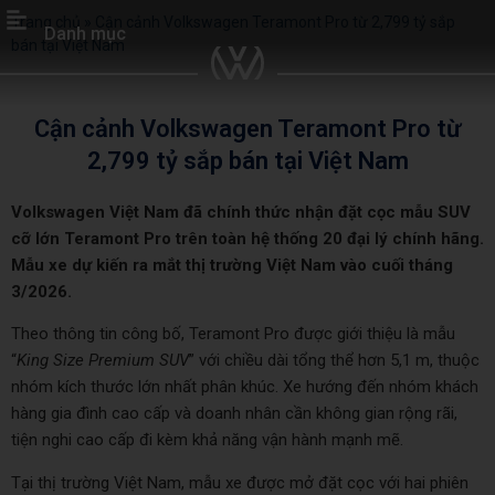
Trang chủ
»
Cận cảnh Volkswagen Teramont Pro từ 2,799 tỷ sắp
Danh mục
bán tại Việt Nam
Cận cảnh Volkswagen Teramont Pro từ
2,799 tỷ sắp bán tại Việt Nam
Volkswagen Việt Nam đã chính thức nhận đặt cọc mẫu SUV
cỡ lớn Teramont Pro trên toàn hệ thống 20 đại lý chính hãng.
Mẫu xe dự kiến ra mắt thị trường Việt Nam vào cuối tháng
3/2026.
Theo thông tin công bố, Teramont Pro được giới thiệu là mẫu
“
King Size Premium SUV
” với chiều dài tổng thể hơn 5,1 m, thuộc
nhóm kích thước lớn nhất phân khúc. Xe hướng đến nhóm khách
hàng gia đình cao cấp và doanh nhân cần không gian rộng rãi,
tiện nghi cao cấp đi kèm khả năng vận hành mạnh mẽ.
Tại thị trường Việt Nam, mẫu xe được mở đặt cọc với hai phiên