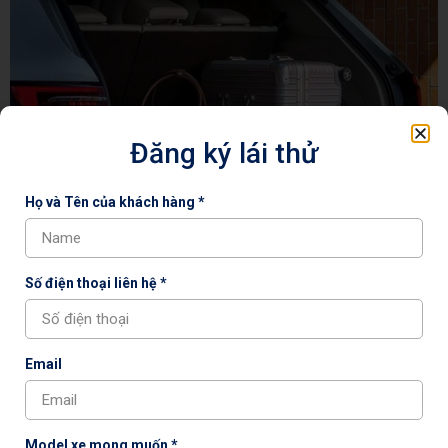
Đăng ký lái thử
Họ và Tên của khách hàng *
Nội thất
nâng tầm cảm giác chạm với chất liệu da mềm hơn, vân
gỗ mới và ánh sáng nội thất dịu mắt. Ghế thương gia tích hợp
Số điện thoại liên hệ *
massage, sưởi, thông gió kết hợp cùng trần kính toàn cảnh giúp
khoang xe luôn thoáng nhưng không kém phần riêng tư.
Email
Model xe mong muốn *