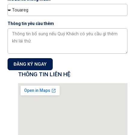
Thông tin yêu cầu thêm
Trải nghiệm vận hành
cũng được cải tiến rõ nét: khả năng cách
âm vượt trội, điều hòa làm việc mượt mà, cùng cảm giác lái ổn
định, êm ái, xứng đáng với kỳ vọng của một mẫu xe dành cho
ĐĂNG KÝ NGAY
những hành trình đẳng cấp.
THÔNG TIN LIÊN HỆ