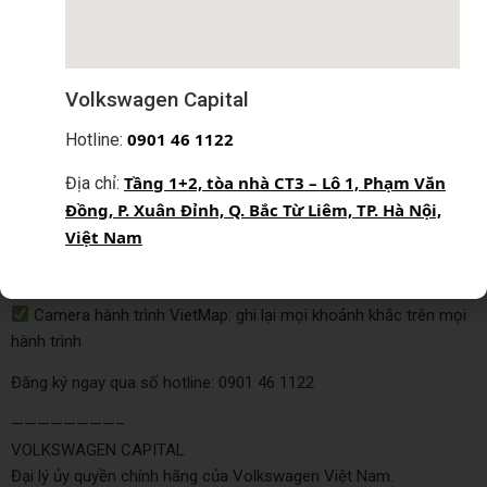
Bên cạnh đó, phiên bản Viloran 2024 vẫn giữ nguyên giá bán và
có những ưu đãi độc quyền đến từ nhà Volkswagen:
Volkswagen Capital
Viloran Premium 2024: 1.989.000.000 VNĐ
0
901 46 1122
Hotline:
Viloran Luxury 2024: 2.188.000.000 VNĐ
Tầng 1+2, tòa nhà CT3 – Lô 1, Phạm Văn
Địa chỉ:
Khi mua phiên bản này, khách hàng sẽ nhận được:
Đồng, P. Xuân Đỉnh, Q. Bắc Từ Liêm, TP. Hà Nội,
Việt Nam
Bệ bước điện cao cấp: hỗ trợ lên xuống xe dễ dàng, an toàn
và thẩm mỹ
Camera hành trình VietMap: ghi lại mọi khoảnh khắc trên mọi
hành trình
Đăng ký ngay qua số hotline: 0901 46 1122
————————–
VOLKSWAGEN CAPITAL
Đại lý ủy quyền chính hãng của Volkswagen Việt Nam.