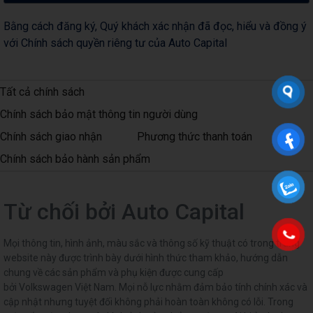
Bằng cách đăng ký, Quý khách xác nhận đã đọc, hiểu và đồng ý
với Chính sách quyền riêng tư của Auto Capital
Tất cả chính sách
Chính sách bảo mật thông tin người dùng
Chính sách giao nhận
Phương thức thanh toán
Chính sách bảo hành sản phẩm
Từ chối bởi Auto Capital
Mọi thông tin, hình ảnh, màu sắc và thông số kỹ thuật có trong trang
website này được trình bày dưới hình thức tham khảo, hướng dẫn
chung về các sản phẩm và phụ kiện được cung cấp
bởi Volkswagen Việt Nam. Mọi nỗ lực nhằm đảm bảo tính chính xác và
cập nhật nhưng tuyệt đối không phải hoàn toàn không có lỗi. Trong