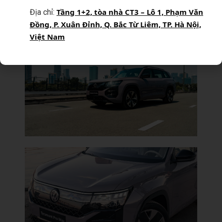
Tầng 1+2, tòa nhà CT3 – Lô 1, Phạm Văn
Địa chỉ:
Đồng, P. Xuân Đỉnh, Q. Bắc Từ Liêm, TP. Hà Nội,
Việt Nam