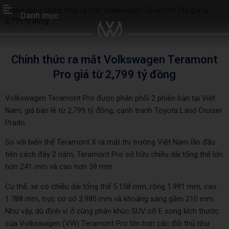
Trang chủ
»
Chính thức ra mắt Volkswagen Teramont Pro giá từ
Danh mục
2,799 tỷ đồng
Chính thức ra mắt Volkswagen Teramont
Pro giá từ 2,799 tỷ đồng
Volkswagen Teramont Pro được phân phối 2 phiên bản tại Việt
Nam, giá bán lẻ từ 2,799 tỷ đồng, cạnh tranh Toyota Land Cruiser
Prado.
So với biến thể Teramont X ra mắt thị trường Việt Nam lần đầu
tiên cách đây 2 năm, Teramont Pro sở hữu chiều dài tổng thể lớn
hơn 241 mm và cao hơn 59 mm.
Cụ thể, xe có chiều dài tổng thể 5.158 mm, rộng 1.991 mm, cao
1.788 mm, trục cơ sở 2.980 mm và khoảng sáng gầm 210 mm.
Như vậy, dù định vị ở cùng phân khúc SUV cỡ E song kích thước
của Volkswagen (VW) Teramont Pro lớn hơn các đối thủ như