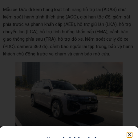
Mẫu xe Đức đi kèm hàng loạt tính năng hỗ trợ lái (ADAS) như
kiểm soát hành trình thích ứng (ACC), giới hạn tốc độ, giám sát
phía trước và phanh khẩn cấp (AEB), hỗ trợ giữ làn (LKA), hỗ trợ
chuyển làn (LCA), hỗ trợ tình huống khẩn cấp (EMA), cảnh báo
giao thông phía sau (TRA), hỗ trợ đỗ xe, kiểm soát cự ly đỗ xe
(PDC), camera 360 độ, cảnh báo người lái tập trung, bảo vệ hành
khách chủ động trước va chạm và cảnh báo mở cửa.