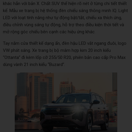
khác hẳn với bản X. Chất SUV thể hiện rõ nét ở từng chi tiết thiết
kế. Mẫu xe trang bị hệ thống đèn chiếu sáng thông minh IQ. Light
LED với loạt tính năng như tự động bật/tắt, chiếu xa thích ứng,
điều chỉnh vùng sáng tự động, hỗ trợ theo điều kiện thời tiết và
mở rộng góc chiếu bên cạnh các hiệu ứng khác.
Tay nắm cửa thiết kế dạng ẩn, đèn hậu LED vắt ngang đuôi, logo
VW phát sáng. Xe trang bị bộ mâm hợp kim 20 inch kiểu
“Ottanta” đi kèm lốp cỡ 255/50 R20, phiên bản cao cấp Pro Max
dùng vành 21 inch kiểu “Buzard”.