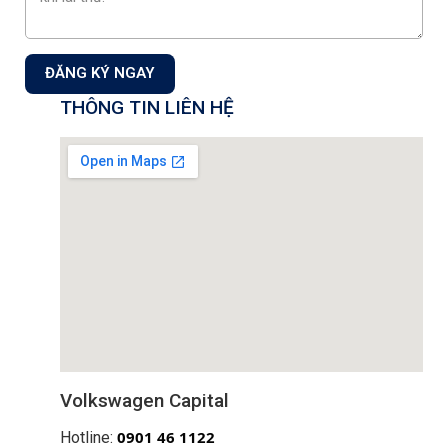
Công ty Cổ phần Auto Capital
Showroom & Xưởng dịch vụ:
Tầng 1+2 tòa nhà CT3 –
ĐĂNG KÝ NGAY
Lô 1, Phạm Văn Đồng, Phường Xuân Đỉnh, TP Hà Nội,
THÔNG TIN LIÊN HỆ
Việt Nam.
Showroom 1S:
18 Phạm Hùng, P. Từ Liêm,Tp. Hà Nội
Hotline Kinh doanh:
0901 46 1122
Hotline Dịch vụ:
0901 07 1122
Mail: info@volkswagencapital.vn
MST: 0110404220
ĐĂNG KÝ NHẬN THÔNG TIN
Đăng ký nhận thông tin chương trình khuyến mãi, dịch vụ từ
Auto Capital
Volkswagen Capital
0
901 46 1122
Hotline:
Đăng ký