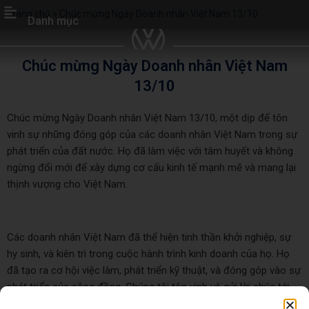
Trang chủ
»
Chúc mừng Ngày Doanh nhân Việt Nam 13/10
Danh mục
Chúc mừng Ngày Doanh nhân Việt Nam
13/10
Chúc mừng Ngày Doanh nhân Việt Nam 13/10, một dịp để tôn
vinh sự những đóng góp của các doanh nhân Việt Nam trong sự
phát triển của đất nước. Họ đã làm việc với tâm huyết và không
ngừng đổi mới để xây dựng cơ cấu kinh tế mạnh mẽ và mang lại
thịnh vượng cho Việt Nam.
Các doanh nhân Việt Nam đã thể hiện tinh thần khởi nghiệp, sự
hy sinh, và kiên trì trong cuộc hành trình kinh doanh của họ. Họ
đã tạo ra cơ hội việc làm, phát triển kỹ thuật, và đóng góp vào sự
phát triển của cộng đồng. Chúng tôi tôn vinh và gửi lời chúc tới
họ: