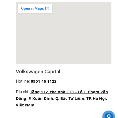
MST: 0110404220
ĐĂNG KÝ NHẬN THÔNG TIN
Đăng ký nhận thông tin chương trình khuyến mãi, dịch vụ từ
Auto Capital
Đăng ký
Bằng cách đăng ký, Quý khách xác nhận đã đọc, hiểu và đồng ý
với Chính sách quyền riêng tư của Auto Capital
Volkswagen Capital
0
901 46 1122
Hotline:
Tất cả chính sách
Tầng 1+2, tòa nhà CT3 – Lô 1, Phạm Văn
Địa chỉ:
Chính sách bảo mật thông tin người dùng
Đồng, P. Xuân Đỉnh, Q. Bắc Từ Liêm, TP. Hà Nội,
Chính sách giao nhận
Phương thức thanh toán
Việt Nam
Chính sách bảo hành sản phẩm