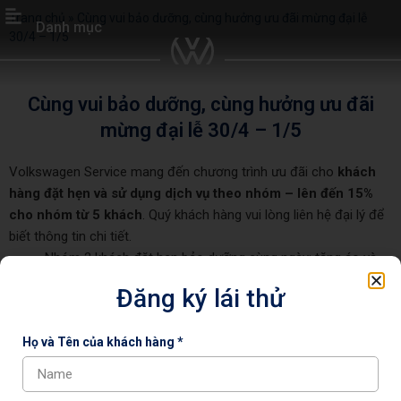
Trang chủ
»
Cùng vui bảo dưỡng, cùng hưởng ưu đãi mừng đại lễ
Danh mục
30/4 – 1/5
Cùng vui bảo dưỡng, cùng hưởng ưu đãi
mừng đại lễ 30/4 – 1/5
Volkswagen Service mang đến chương trình ưu đãi cho
khách
hàng đặt hẹn và sử dụng dịch vụ theo nhóm – lên đến 15%
cho nhóm từ 5 khách
. Quý khách hàng vui lòng liên hệ đại lý để
biết thông tin chi tiết.
Nhóm 2 khách đặt hẹn bảo dưỡng cùng ngày: tặng áo và
túi VW
Đăng ký lái thử
Nhóm 3-4 khách đặt hẹn bảo dưỡng cùng ngày: giảm 10%
chi phí bảo dưỡng
Họ và Tên của khách hàng *
​Nhóm từ 5 khách đặt hẹn bảo dưỡng cùng ngày: giảm 15%
chi phí bảo dưỡng