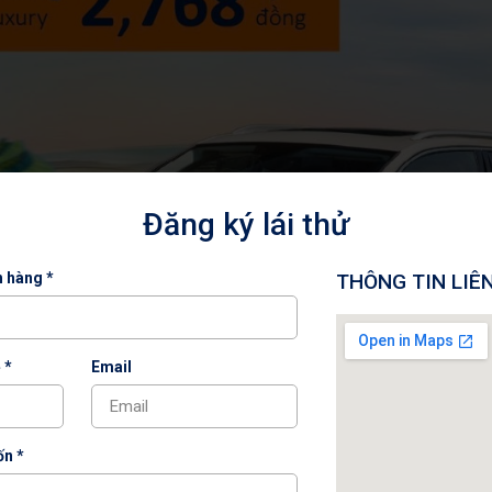
Đăng ký lái thử
h hàng *
THÔNG TIN LIÊ
 *
Email
n *