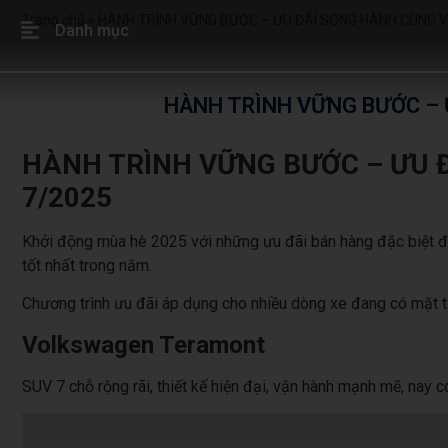
Trang chủ
»
HÀNH TRÌNH VỮNG BƯỚC – ƯU ĐÃI SONG HÀNH CÙNG
Danh mục
HÀNH TRÌNH VỮNG BƯỚC –
HÀNH TRÌNH VỮNG BƯỚC – ƯU
7/2025
Khởi động mùa hè 2025 với những ưu đãi bán hàng đặc biệt 
tốt nhất trong năm.
Chương trình ưu đãi áp dụng cho nhiều dòng xe đang có mặt 
Volkswagen Teramont
SUV 7 chỗ rộng rãi, thiết kế hiện đại, vận hành mạnh mẽ, nay c