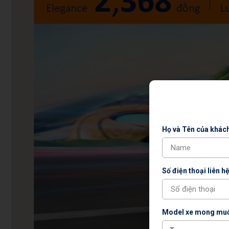
Họ và Tên của khác
Số điện thoại liên hệ
Model xe mong muố