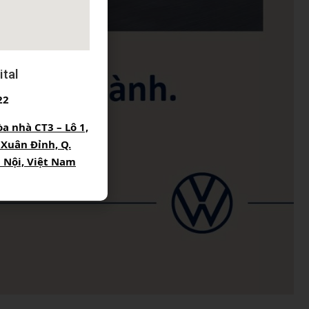
tal
22
òa nhà CT3 – Lô 1,
 Xuân Đỉnh, Q.
à Nội, Việt Nam