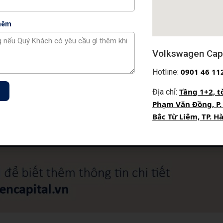
thêm
Volkswagen Capi
0
901 46 11
Hotline:
Tầng 1+2, t
Địa chỉ:
Phạm Văn Đồng, P.
Bắc Từ Liêm, TP. H