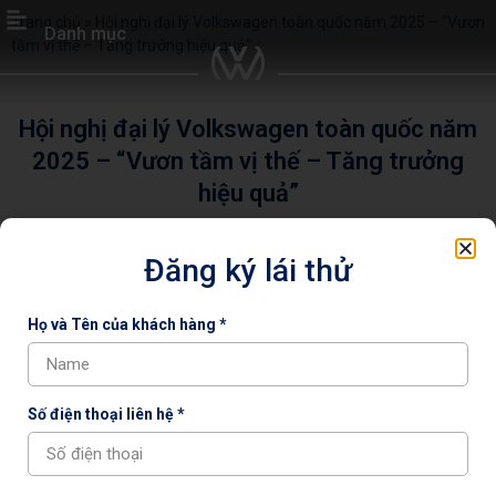
Trang chủ
»
Hội nghị đại lý Volkswagen toàn quốc năm 2025 – “Vươn
Danh mục
tầm vị thế – Tăng trưởng hiệu quả”
Hội nghị đại lý Volkswagen toàn quốc năm
2025 – “Vươn tầm vị thế – Tăng trưởng
hiệu quả”
Volkswagen Capital chào mừng Hội nghị đại lý Volkswagen toàn
Đăng ký lái thử
quốc năm 2025 – “Vươn tầm vị thế – Tăng trưởng hiệu quả”. Hội
nghị đã diễn ra tại Đà Nẵng, vào ngày 03-05.03.2025.
Họ và Tên của khách hàng *
Chia sẻ :
Số điện thoại liên hệ *