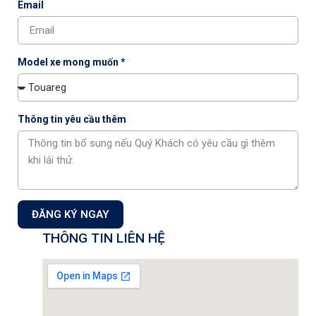
Email
Công ty Cổ phần Auto Capital
Showroom & Xưởng dịch vụ:
Tầng 1+2 tòa nhà CT3 –
Model xe mong muốn *
Lô 1, Phạm Văn Đồng, Phường Xuân Đỉnh, TP Hà Nội,
Việt Nam.
Thông tin yêu cầu thêm
Showroom 1S:
18 Phạm Hùng, P. Từ Liêm,Tp. Hà Nội
Hotline Kinh doanh:
0901 46 1122
Hotline Dịch vụ:
0901 07 1122
Mail: info@volkswagencapital.vn
MST: 0110404220
ĐĂNG KÝ NGAY
ĐĂNG KÝ NHẬN THÔNG TIN
THÔNG TIN LIÊN HỆ
Đăng ký nhận thông tin chương trình khuyến mãi, dịch vụ từ
Auto Capital