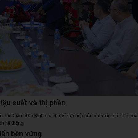
ệu suất và thị phần
ng, tân Giám đốc Kinh doanh sẽ trực tiếp dẫn dắt đội ngũ kinh do
n hệ thống.
riển bền vững