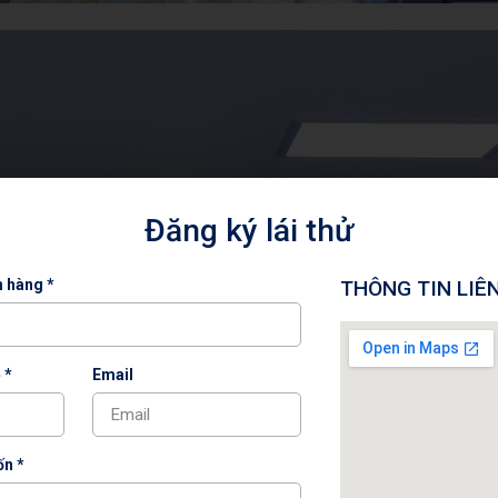
Đăng ký lái thử
h hàng *
THÔNG TIN LIÊ
 *
Email
n *