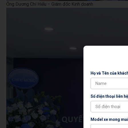
Ông Dương Chí Hiếu – Giám đốc Kinh doanh
Họ và Tên của khác
Số điện thoại liên hệ
Model xe mong muố