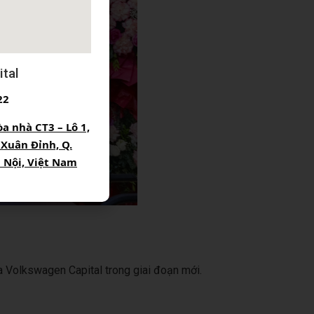
tal
22
òa nhà CT3 – Lô 1,
 Xuân Đỉnh, Q.
à Nội, Việt Nam
a Volkswagen Capital trong giai đoạn mới.