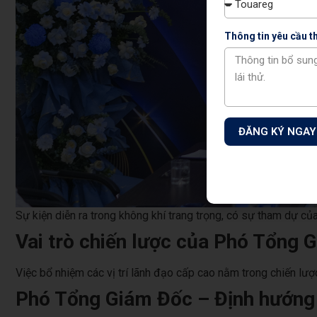
Thông tin yêu cầu 
ĐĂNG KÝ NGAY
Sự kiện diễn ra trong không khí trang trọng, có sự tham dự củ
Vai trò chiến lược của Phó Tổng
Việc bổ nhiệm các vị trí lãnh đạo cấp cao nằm trong chiến lư
Phó Tổng Giám Đốc – Định hướng p