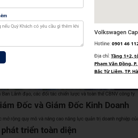
thêm
Volkswagen Capi
0
901 46 11
Hotline:
Tầng 1+2, t
Địa chỉ:
Phạm Văn Đồng, P.
Bắc Từ Liêm, TP. H
a Ban Lãnh đạo, các đối tác chiến lược và toàn thể CBNV công ty.
 Giám Đốc và Giám Đốc Kinh Doanh
ợc mở rộng quy mô và nâng cao năng lực quản trị doanh nghiệp củ
hát triển toàn diện