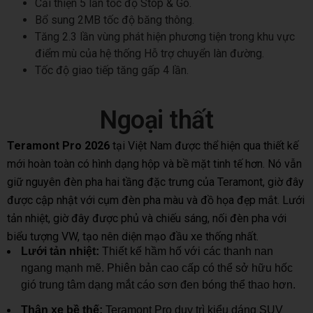
Cải thiện 5 lần tốc độ Stop & Go.
Bổ sung 2MB tốc độ băng thông.
Tăng 2.3 lần vùng phát hiện phương tiện trong khu vực
điểm mù của hệ thống Hỗ trợ chuyển làn đường.
Tốc độ giao tiếp tăng gấp 4 lần.
Ngoại thất
Teramont Pro 2026
tại Việt Nam được thể hiện qua thiết kế
mới hoàn toàn có hình dạng hộp và bề mặt tinh tế hơn. Nó vẫn
giữ nguyên đèn pha hai tầng đặc trưng của Teramont, giờ đây
được cập nhật với cụm đèn pha màu và đồ họa đẹp mắt. Lưới
tản nhiệt, giờ đây được phủ và chiếu sáng, nối đèn pha với
biểu tượng VW, tạo nên diện mạo đầu xe thống nhất.
Lưới tản nhiệt:
Thiết kế hầm hố với các thanh nan
ngang mạnh mẽ. Phiên bản cao cấp có thể sở hữu hốc
gió trung tâm dạng mắt cáo sơn đen bóng thể thao hơn.
Thân xe bề thế:
Teramont Pro duy trì kiểu dáng SUV