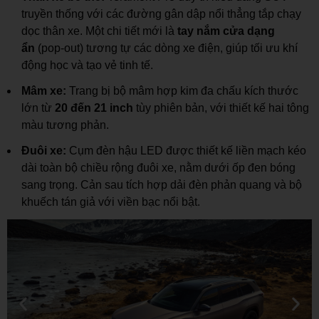
truyền thống với các đường gân dập nổi thẳng tắp chạy
dọc thân xe. Một chi tiết mới là
tay nắm cửa dạng
ẩn
(pop-out) tương tự các dòng xe điện, giúp tối ưu khí
động học và tạo vẻ tinh tế.
Mâm xe:
Trang bị bộ mâm hợp kim đa chấu kích thước
lớn từ
20 đến 21 inch
tùy phiên bản, với thiết kế hai tông
màu tương phản.
Đuôi xe:
Cụm đèn hậu LED được thiết kế liền mạch kéo
dài toàn bộ chiều rộng đuôi xe, nằm dưới ốp đen bóng
sang trọng. Cản sau tích hợp dải đèn phản quang và bộ
khuếch tán giả với viền bạc nổi bật.