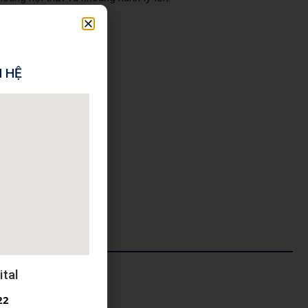
N HỆ
tal
NG TIN
22