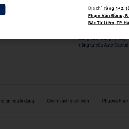
Đăng ký nhận thông tin ch
Tầng 1+2, t
Địa chỉ:
Phạm Văn Đồng, P.
, Phạm Văn Đồng, Phường
Bắc Từ Liêm, TP. H
Bằng cách đăng ký, Quý k
riêng tư của Auto Capital
ng tin người dùng
Chính sách giao nhận
Phương thức 