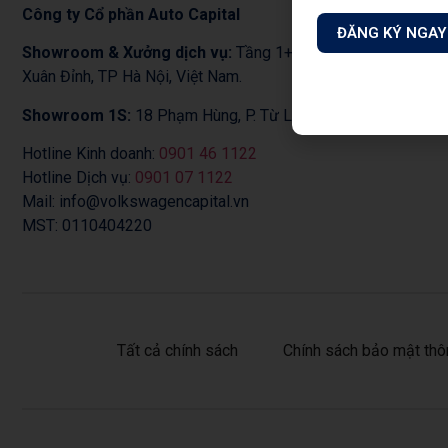
Công ty Cổ phần Auto Capital
ĐĂNG KÝ NGAY
Showroom & Xưởng dịch vụ:
Tầng 1+2 tòa nhà CT3 – Lô 1
Xuân Đỉnh, TP Hà Nội, Việt Nam.
Showroom 1S:
18 Phạm Hùng, P. Từ Liêm,Tp. Hà Nội
Hotline Kinh doanh:
0901 46 1122
Hotline Dịch vụ:
0901 07 1122
Mail: info@volkswagencapital.vn
MST: 0110404220
Tất cả chính sách
Chính sách bảo mật thô