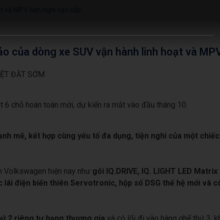
 và MPV tiện nghi cao cấp.
ảo của dòng xe SUV vận hành linh hoạt và MPV 
IỆT ĐẶT SỚM
6 chỗ hoàn toàn mới, dự kiến ra mắt vào đầu tháng 10.
 mạnh mẽ, kết hợp cùng yếu tố đa dụng, tiện nghi của một chi
àn Volkswagen hiện nay như
gói IQ.DRIVE, IQ. LIGHT LED Matri
c lái điện biến thiên Servotronic, hộp số DSG thế hệ mới và 
ứ 2 riêng tư hạng thương gia
và có lối đi vào hàng ghế thứ 3, k