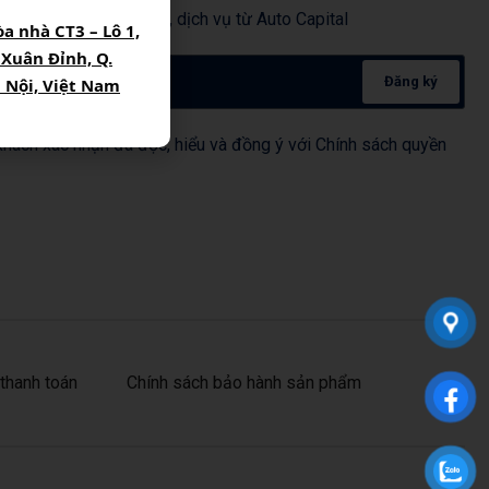
ương trình khuyến mãi, dịch vụ từ Auto Capital
òa nhà CT3 – Lô 1,
 Xuân Đỉnh, Q.
Đăng ký
à Nội, Việt Nam
hách xác nhận đã đọc, hiểu và đồng ý với Chính sách quyền
thanh toán
Chính sách bảo hành sản phẩm