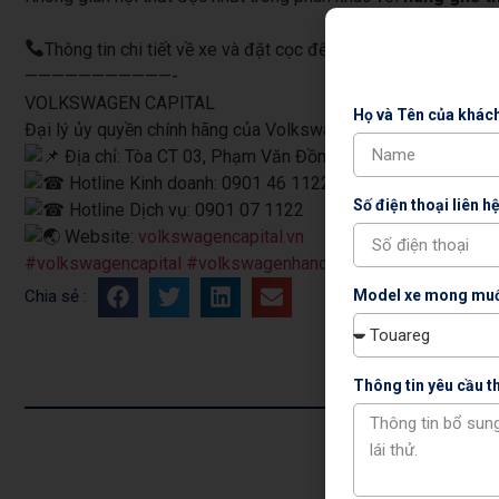
Thông tin chi tiết về xe
và đặt cọc để nhận ưu đãi liên hệ n
———————————-
VOLKSWAGEN CAPITAL
Họ và Tên của khác
Đại lý ủy quyền chính hãng của Volkswagen Việt Nam.
Địa chỉ: Tòa CT 03, Phạm Văn Đồng, P. Xuân Đỉnh, Q. Bắc 
Hotline Kinh doanh: 0901 46 1122
Số điện thoại liên hệ
Hotline Dịch vụ: 0901 07 1122
Website:
volkswagencapital.vn
#volkswagencapital
#volkswagenhanoi
#volkwagen
#volks
Model xe mong muố
Chia sẻ :
Thông tin yêu cầu 