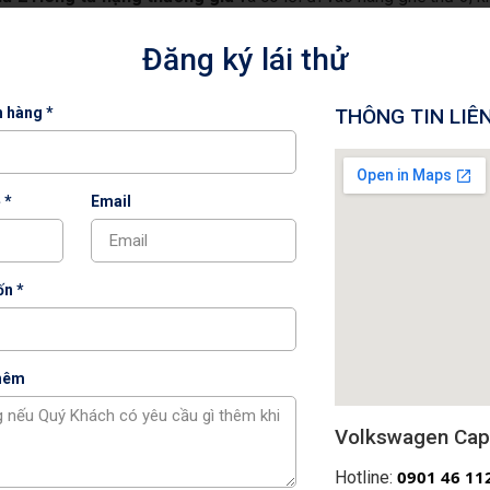
gay hotline: 0901 46 1122
Đăng ký lái thử
h hàng *
THÔNG TIN LIÊ
Từ Liêm, TP. Hà Nội.
 *
Email
wagenmienbac
#xevolkswagen
#capital
#Teramont2024
n *
thêm
Volkswagen Capi
ĐĂNG KÝ NHẬN THÔ
0
901 46 11
Hotline: