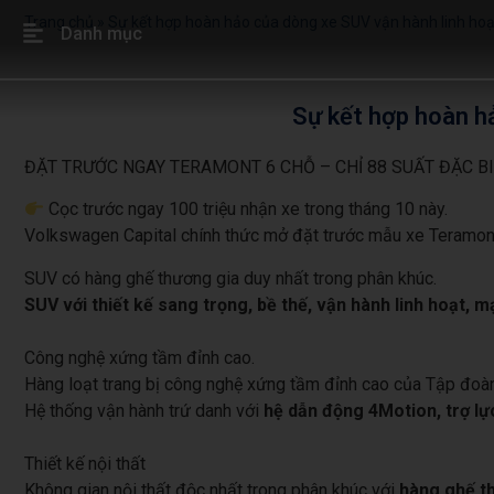
Trang chủ
»
Sự kết hợp hoàn hảo của dòng xe SUV vận hành linh hoạt
Danh mục
Sự kết hợp hoàn h
ĐẶT TRƯỚC NGAY TERAMONT 6 CHỖ – CHỈ 88 SUẤT ĐẶC B
Cọc trước ngay 100 triệu nhận xe trong tháng 10 này.
Volkswagen Capital chính thức mở đặt trước mẫu xe Teramont 
SUV có hàng ghế thương gia duy nhất trong phân khúc.
SUV với thiết kế sang trọng, bề thế, vận hành linh hoạt,
Công nghệ xứng tầm đỉnh cao.
Hàng loạt trang bị công nghệ xứng tầm đỉnh cao của Tập đo
Hệ thống vận hành trứ danh với
hệ dẫn động 4Motion, trợ lự
Thiết kế nội thất
Không gian nội thất độc nhất trong phân khúc với
hàng ghế th