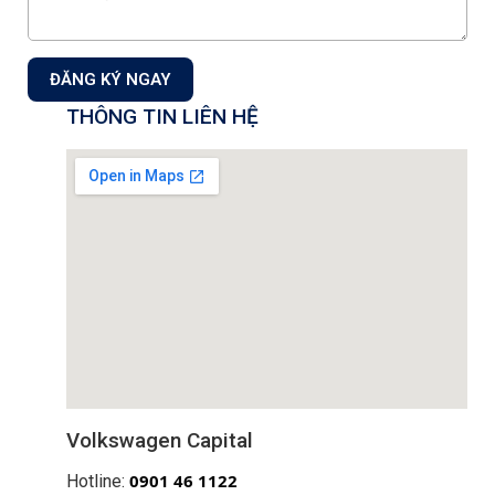
Công ty Cổ phần Auto Capital
Showroom & Xưởng dịch vụ:
Tầng 1+2 tòa nhà CT3 –
ĐĂNG KÝ NGAY
Lô 1, Phạm Văn Đồng, Phường Xuân Đỉnh, TP Hà Nội,
THÔNG TIN LIÊN HỆ
Việt Nam.
Showroom 1S:
18 Phạm Hùng, P. Từ Liêm,Tp. Hà Nội
Hotline Kinh doanh:
0901 46 1122
Hotline Dịch vụ:
0901 07 1122
Mail: info@volkswagencapital.vn
MST: 0110404220
ĐĂNG KÝ NHẬN THÔNG TIN
Đăng ký nhận thông tin chương trình khuyến mãi, dịch vụ từ
Auto Capital
Volkswagen Capital
0
901 46 1122
Đăng ký
Hotline: