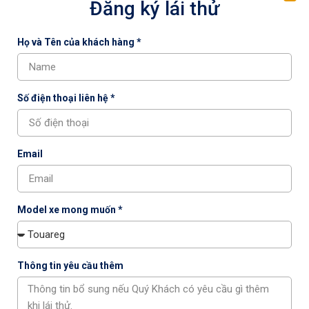
Đăng ký lái thử
Họ và Tên của khách hàng *
Số điện thoại liên hệ *
VOLKSWAGEN VIỆT NAM XÁC NHẬN XE
TƯƠNG THÍCH HOÀN TOÀN VỚI XĂNG E10
Email
Volkswagen Việt Nam xác nhận toàn bộ xe chính hãng
tương thích với nhiên liệu xăng E10 theo tiêu chuẩn toàn
cầu, giúp khách hàng an tâm sử dụng mà không cần điều
Model xe mong muốn *
chỉnh kỹ thuật.
Thông tin yêu cầu thêm