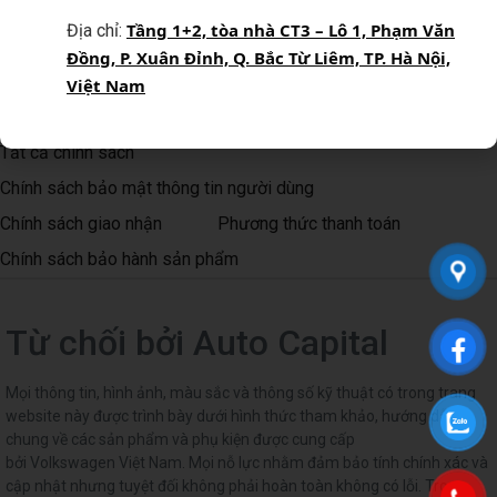
Tầng 1+2, tòa nhà CT3 – Lô 1, Phạm Văn
Địa chỉ:
Bằng cách đăng ký, Quý khách xác nhận đã đọc, hiểu và đồng ý
Đồng, P. Xuân Đỉnh, Q. Bắc Từ Liêm, TP. Hà Nội,
với Chính sách quyền riêng tư của Auto Capital
Việt Nam
Tất cả chính sách
Chính sách bảo mật thông tin người dùng
Chính sách giao nhận
Phương thức thanh toán
Chính sách bảo hành sản phẩm
Từ chối bởi Auto Capital
Mọi thông tin, hình ảnh, màu sắc và thông số kỹ thuật có trong trang
website này được trình bày dưới hình thức tham khảo, hướng dẫn
chung về các sản phẩm và phụ kiện được cung cấp
bởi Volkswagen Việt Nam. Mọi nỗ lực nhằm đảm bảo tính chính xác và
cập nhật nhưng tuyệt đối không phải hoàn toàn không có lỗi. Trong