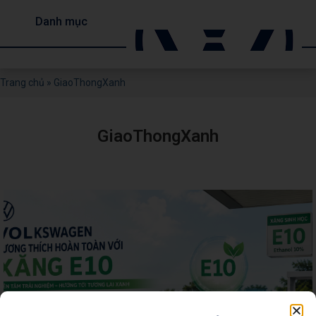
Danh mục
Trang chủ
»
GiaoThongXanh
GiaoThongXanh