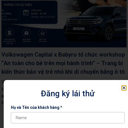
Volkswagen Capital x Babyro tổ chức workshop
“An toàn cho bé trên mọi hành trình” – Trang bị
kiến thức bảo vệ trẻ nhỏ khi di chuyển bằng ô tô
Volkswagen Capital phối hợp Babyro tổ chức workshop “An
toàn cho bé trên mọi hành trình”, chia sẻ kiến thức về ghế
Đăng ký lái thử
an toàn trẻ em, ISOFIX và bảo vệ bé khi di chuyển bằng ô
tô.
Họ và Tên của khách hàng *