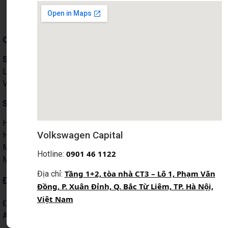
Công ty Cổ phần Auto Capital
Showroom & Xưởng dịch vụ:
Tầng 1+2 tòa nhà CT3 –
Lô 1, Phạm Văn Đồng, Phường Xuân Đỉnh, TP Hà Nội,
Việt Nam.
Showroom 1S:
18 Phạm Hùng, P. Từ Liêm,Tp. Hà Nội
Hotline Kinh doanh:
0901 46 1122
Volkswagen Capital
Hotline Dịch vụ:
0901 07 1122
Mail: info@volkswagencapital.vn
0
901 46 1122
Hotline:
MST: 0110404220
Tầng 1+2, tòa nhà CT3 – Lô 1, Phạm Văn
Địa chỉ:
ĐĂNG KÝ NHẬN THÔNG TIN
Đồng, P. Xuân Đỉnh, Q. Bắc Từ Liêm, TP. Hà Nội,
Việt Nam
Đăng ký nhận thông tin chương trình khuyến mãi, dịch vụ từ
Auto Capital