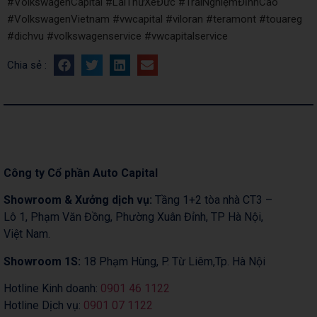
#VolkswagenCapital #LáiThửXeĐức #TrảiNghiệmĐỉnhCao
#VolkswagenVietnam #vwcapital #viloran #teramont #touareg
#dichvu #volkswagenservice #vwcapitalservice
Chia sẻ :
Công ty Cổ phần Auto Capital
Showroom & Xưởng dịch vụ:
Tầng 1+2 tòa nhà CT3 –
Lô 1, Phạm Văn Đồng, Phường Xuân Đỉnh, TP Hà Nội,
Việt Nam.
Showroom 1S:
18 Phạm Hùng, P. Từ Liêm,Tp. Hà Nội
Hotline Kinh doanh:
0901 46 1122
Hotline Dịch vụ:
0901 07 1122