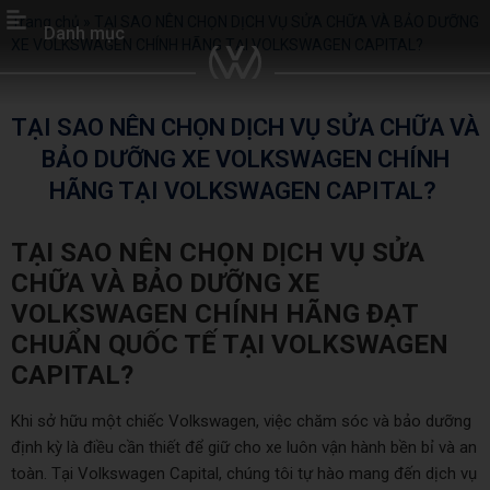
Trang chủ
»
TẠI SAO NÊN CHỌN DỊCH VỤ SỬA CHỮA VÀ BẢO DƯỠNG
Danh mục
XE VOLKSWAGEN CHÍNH HÃNG TẠI VOLKSWAGEN CAPITAL?
TẠI SAO NÊN CHỌN DỊCH VỤ SỬA CHỮA VÀ
BẢO DƯỠNG XE VOLKSWAGEN CHÍNH
HÃNG TẠI VOLKSWAGEN CAPITAL?
TẠI SAO NÊN CHỌN DỊCH VỤ SỬA
CHỮA VÀ BẢO DƯỠNG XE
VOLKSWAGEN CHÍNH HÃNG ĐẠT
CHUẨN QUỐC TẾ TẠI VOLKSWAGEN
CAPITAL?
Khi sở hữu một chiếc Volkswagen, việc chăm sóc và bảo dưỡng
định kỳ là điều cần thiết để giữ cho xe luôn vận hành bền bỉ và an
toàn. Tại Volkswagen Capital, chúng tôi tự hào mang đến dịch vụ