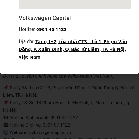
dưỡng định kỳ. Volkswagen Capital cam kết mang đến dịch vụ
chất lượng với mức giá hợp lý, giúp bạn tiết kiệm tối đa chi phí
Volkswagen Capital
chăm sóc xe.
0
901 46 1122
Hotline:
Hãy LIÊN HỆ NGAY với Volkswagen Capital nếu bạn không muốn
Tầng 1+2, tòa nhà CT3 – Lô 1, Phạm Văn
Địa chỉ:
bỏ lỡ cơ hội nhận các dịch vụ chuẩn quốc tế và các ưu đãi kể
Đồng, P. Xuân Đỉnh, Q. Bắc Từ Liêm, TP. Hà Nội,
trên khi muốn sửa chữa và bảo dưỡng xe của mình.
Việt Nam
____________________________________________
VOLKSWAGEN CAPITAL
Đại lý ủy quyền chính hãng của Volkswagen Việt Nam.
Đại lý 4S: Tòa CT 03, Phạm Văn Đồng, P. Xuân Đỉnh, Q. Bắc Từ
Liêm, TP. Hà Nội.
Đại lý 1S: Số 18 Phạm Hùng, P. Mỹ Đình, Q. Nam Từ Liêm, Tp.
Hà Nội
☎ Hotline Kinh doanh: 0901 46 1122
☎ Hotline Dịch vụ: 0901 07 1122
Website: volkswagencapital.vn