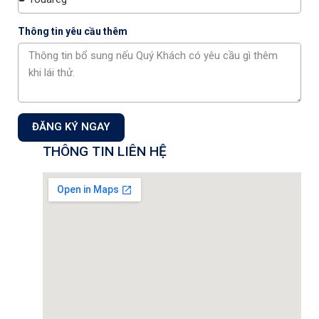
Thông tin yêu cầu thêm
ĐĂNG KÝ NGAY
THÔNG TIN LIÊN HỆ
Tại Volkswagen Capital, khách hàng luôn được tư vấn rõ ràng về
tình trạng xe, các hạng mục cần sửa chữa và chi phí dự kiến. Mọi
quy trình đều minh bạch, không phát sinh chi phí ngoài thỏa
thuận, giúp bạn hoàn toàn yên tâm khi giao xe.
Ưu đãi hấp dẫn
Chúng tôi thường xuyên có các chương trình ưu đãi giảm giá
dành cho khách hàng đặt lịch trước hoặc sử dụng dịch vụ bảo