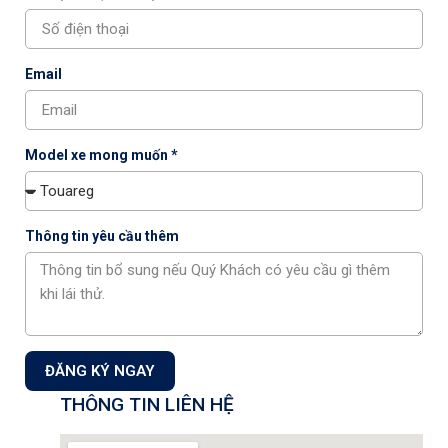
Xe được bảo dưỡng định kỳ tại đại lý chính hãng
Volkswagen
giúp vận hành êm ái, tiết kiệm nhiên liệu và bền bỉ hơn.
Email
3. Trải nghiệm dịch vụ tiêu chuẩn
Đức
Model xe mong muốn *
Tại
Volkswagen Capital
, khách hàng được:
Phục vụ bởi
kỹ thuật viên chính hãng
Thông tin yêu cầu thêm
Sử dụng
phụ tùng đạt chuẩn Volkswagen toàn cầu
Quy trình bảo dưỡng chuyên nghiệp, minh bạch
Volkswagen Capital – Đại lý
ủy quyền chính hãng tại Hà
Nội
ĐĂNG KÝ NGAY
THÔNG TIN LIÊN HỆ
Volkswagen Capital
là một trong những đại lý uy tín hàng đầu