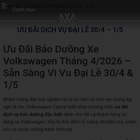
Trang chủ
»
ƯU ĐÃI DỊCH VỤ ĐẠI LỄ 30/4 – 1/5
Danh mục
ƯU ĐÃI DỊCH VỤ ĐẠI LỄ 30/4 – 1/5
Ưu Đãi Bảo Dưỡng Xe
Volkswagen Tháng 4/2026 –
Sẵn Sàng Vi Vu Đại Lễ 30/4 &
1/5
Nhằm mang đến trải nghiệm lái xe an tâm và trọn vẹn trong dịp
nghỉ lễ lớn,
Volkswagen Capital
triển khai chương trình
ưu đãi
dịch vụ bảo dưỡng đặc biệt
dành cho tất cả khách hàng sử
dụng xe
Volkswagen
. Đây là thời điểm lý tưởng để kiểm tra, chăm
sóc xe trước những hành trình dài.