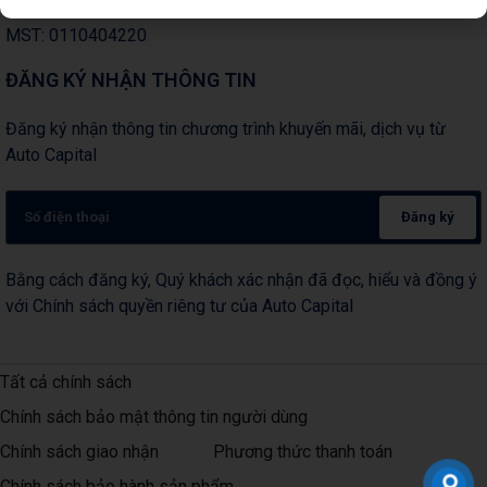
Mail: info@volkswagencapital.vn
MST: 0110404220
ĐĂNG KÝ NHẬN THÔNG TIN
Đăng ký nhận thông tin chương trình khuyến mãi, dịch vụ từ
Auto Capital
Đăng ký
Bằng cách đăng ký, Quý khách xác nhận đã đọc, hiểu và đồng ý
với Chính sách quyền riêng tư của Auto Capital
Tất cả chính sách
Chính sách bảo mật thông tin người dùng
Chính sách giao nhận
Phương thức thanh toán
Chính sách bảo hành sản phẩm