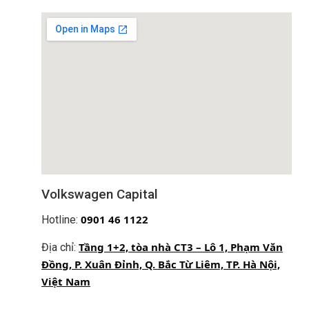
Website:
volkswagencapital.vn
#vw
#volkswagen
#service
#car
#cuuho
#volkswagencapital
#dichvusuachuaxe
Chia sẻ :
Công ty Cổ phần Auto Capital
Volkswagen Capital
Showroom & Xưởng dịch vụ:
Tầng 1+2 tòa nhà CT3 –
Lô 1, Phạm Văn Đồng, Phường Xuân Đỉnh, TP Hà Nội,
0
901 46 1122
Hotline:
Việt Nam.
Tầng 1+2, tòa nhà CT3 – Lô 1, Phạm Văn
Địa chỉ:
Showroom 1S:
18 Phạm Hùng, P. Từ Liêm,Tp. Hà Nội
Đồng, P. Xuân Đỉnh, Q. Bắc Từ Liêm, TP. Hà Nội,
Việt Nam
Hotline Kinh doanh:
0901 46 1122
Hotline Dịch vụ:
0901 07 1122