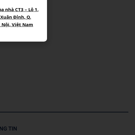
òa nhà CT3 – Lô 1,
 Xuân Đỉnh, Q.
à Nội, Việt Nam
NG TIN