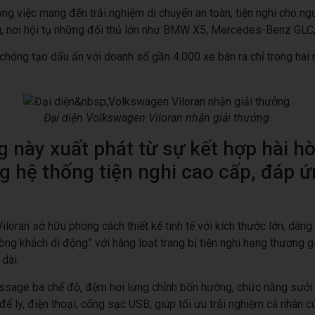
ong việc mang đến trải nghiệm di chuyển an toàn, tiện nghi cho 
g, nơi hội tụ những đối thủ lớn như BMW X5, Mercedes-Benz GLC,
h chóng tạo dấu ấn với doanh số gần 4.000 xe bán ra chỉ trong hai
Đại diện Volkswagen Viloran nhận giải thưởng.
g này xuất phát từ sự kết hợp hài hò
 hệ thống tiện nghi cao cấp, đáp 
ran sở hữu phong cách thiết kế tinh tế với kích thước lớn, dáng 
ng khách di động” với hàng loạt trang bị tiện nghi hạng thương g
dài.
assage ba chế độ, đệm hơi lưng chỉnh bốn hướng, chức năng sưởi
để ly, điện thoại, cổng sạc USB, giúp tối ưu trải nghiệm cá nhân 