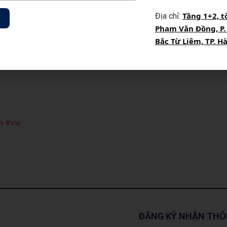
h ưu đãi xe: 0901 46 1122
Tầng 1+2, t
Địa chỉ:
Phạm Văn Đồng, P.
Bắc Từ Liêm, TP. H
à Nội.
n
#vw
ĐĂNG KÝ NHẬN THÔ