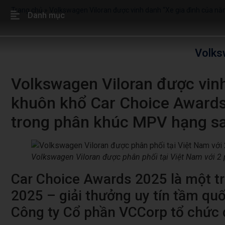
Trang chủ
»
Volkswagen Viloran được vinh danh “Xe gia đình của nă
Danh mục
Volks
Volkswagen Viloran được vinh
khuôn khổ Car Choice Awards, 
trong phân khúc MPV hạng s
Volkswagen Viloran được phân phối tại Việt Nam với 2 
Car Choice Awards 2025 là một t
2025 – giải thưởng uy tín tầm quố
Công ty Cổ phần VCCorp tổ chức d