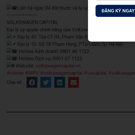
Liên hệ ngay để đặt trước và tư vấn chi tiết chương trìn
ĐĂNG KÝ NGAY
————————-
VOLKSWAGEN CAPITAL
Đại lý ủy quyền chính hãng của Volkswagen Việt Nam.
Đại lý 4S: Tòa CT 03, Phạm Văn Đồng, P. Xuân Đỉnh, TP. H
Đại lý 1S: Số 18 Phạm Hùng, P.Từ Liêm, Tp. Hà Nội
Hotline Kinh doanh: 0901 46 1122
Hotline Dịch vụ: 0901 07 1122
Website:
volkswagencapital.vn
#viloran
#MPV
#volkswagencapital
#vwcapital
#volkswage
Chia sẻ :