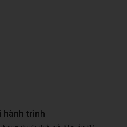
 hành trình
c loại nhiên liệu đạt chuẩn quốc tế, bao gồm E10.