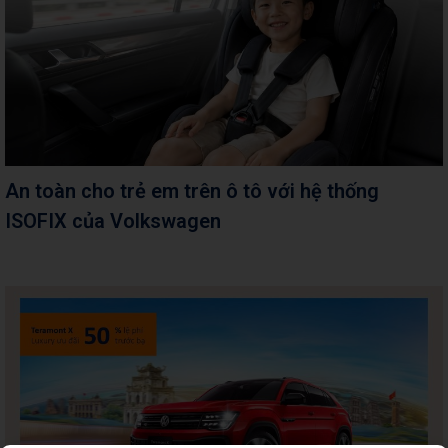
An toàn cho trẻ em trên ô tô với hệ thống
ISOFIX của Volkswagen