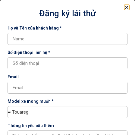
Đăng ký lái thử
Họ và Tên của khách hàng *
Số điện thoại liên hệ *
HÀNH TRÌNH VỮNG BƯỚC – ƯU ĐÃI SONG
HÀNH CÙNG VOLKSWAGEN CAPITAL TRONG
Email
THÁNG 7/2025
Tháng 7/2025, Volkswagen Capital tung ưu đãi hấp dẫn
cho nhiều mẫu xe nổi bật như Teramont, Touareg, Tiguan,
Model xe mong muốn *
Viloran… với giá tốt, quà tặng giá trị và hỗ trợ lệ phí trước
bạ. Số lượng xe có hạn, sẵn sàng giao ngay!
Thông tin yêu cầu thêm