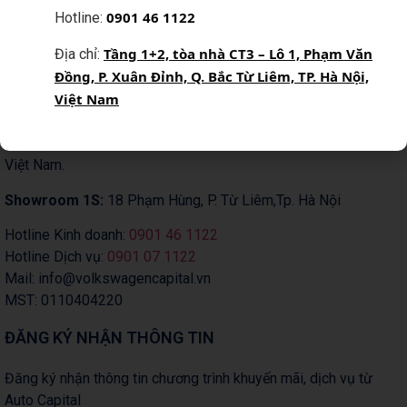
0
901 46 1122
Hotline:
Tầng 1+2, tòa nhà CT3 – Lô 1, Phạm Văn
Địa chỉ:
Đồng, P. Xuân Đỉnh, Q. Bắc Từ Liêm, TP. Hà Nội,
Công ty Cổ phần Auto Capital
Việt Nam
Showroom & Xưởng dịch vụ:
Tầng 1+2 tòa nhà CT3 –
Lô 1, Phạm Văn Đồng, Phường Xuân Đỉnh, TP Hà Nội,
Việt Nam.
Showroom 1S:
18 Phạm Hùng, P. Từ Liêm,Tp. Hà Nội
Hotline Kinh doanh:
0901 46 1122
Hotline Dịch vụ:
0901 07 1122
Mail: info@volkswagencapital.vn
MST: 0110404220
ĐĂNG KÝ NHẬN THÔNG TIN
Đăng ký nhận thông tin chương trình khuyến mãi, dịch vụ từ
Auto Capital